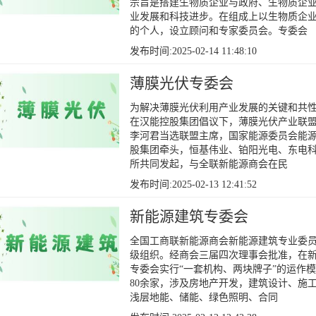
宗旨是搭建生物质企业与政府、生物质企
业发展和科技进步。在组成上以生物质企
的个人，设立顾问和专家委员会。专委会
发布时间:2025-02-14 11:48:10
薄膜光伏专委会
为解决薄膜光伏利用产业发展的关键和共
在汉能控股集团倡议下，薄膜光伏产业联盟于
李河君当选联盟主席，国家能源委员会能
股集团牵头，恒基伟业、铂阳光电、东电科
所共同发起，与全联新能源商会在民
发布时间:2025-02-13 12:41:52
新能源建筑专委会
全国工商联新能源商会新能源建筑专业委
级组织。经商会三届四次理事会批准，在新
专委会实行“一套机构、两块牌子”的运作模
80余家，涉及房地产开发，建筑设计、施
浅层地能、储能、绿色照明、合同