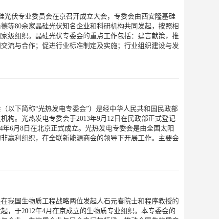
会晶硅光伏专业委员会在京召开成立大会，专委会由西安隆基硅
德等80余家晶硅光伏知名企业和科研机构共同发起，按照相
国家级组织。晶硅光伏专委会的重点工作包括：建言献策，推
间交流与合作；促进行业标准制定及实施；行业组织建设与发
（以下简称“光热发电专委会”）是经中华人民共和国民政部
构。光热发电专委会于2013年9月12日在民政部正式登记
2014年6月8日在北京正式成立。光热发电专委会是由全国太阳
的非赢利组织，在全联新能源商会的领导下开展工作。主要会
是在我国生物质工程战略两位发起人石元春院士和程序教授的
起，于2012年4月在京成立的生物质专业组织。本专委会的