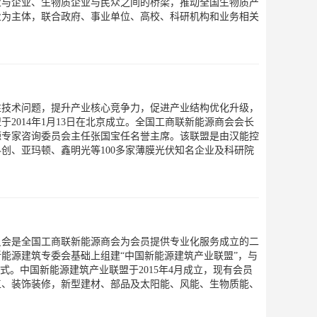
业与企业、生物质企业与民众之间的桥梁，推动全国生物质产
业为主体，联合政府、事业单位、高校、科研机构和业务相关
性技术问题，提升产业核心竞争力，促进产业结构优化升级，
2014年1月13日在北京成立。全国工商联新能源商会会长
源专家咨询委员会主任张国宝任名誉主席。该联盟是由汉能控
创、亚玛顿、鑫明光等100多家薄膜光伏知名企业及科研院
员会是全国工商联新能源商会为会员提供专业化服务成立的二
能源建筑专委会基础上组建“中国新能源建筑产业联盟”，与
式。中国新能源建筑产业联盟于2015年4月成立，现有会员
工、装饰装修，新型建材、部品及太阳能、风能、生物质能、