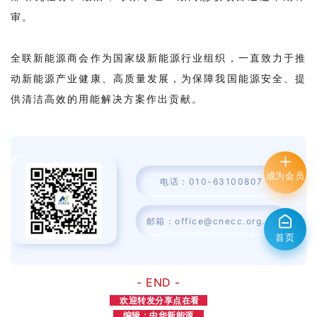
究
审。
与
制
全联新能源商会作为国家级新能源行业组织，一直致力于推
动新能源产业健康、高质量发展，为保障我国能源安全、提
定”
供清洁高效的用能解决方案作出贡献。
课
题
召
开
成为会员
电话：010-63100807
线
上
邮箱：office@cnecc.org.cn
中
首页
期
评
-
END -
审
欢迎转发分享点在看
会
编辑：中华新能源