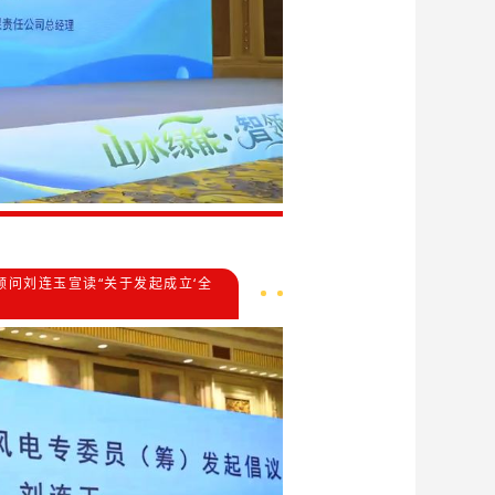
问刘连玉宣读“关于发起成立‘全